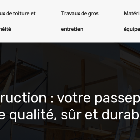
ux de toiture et
Travaux de gros
Matéri
héité
entretien
équip
uction : votre passe
e qualité, sûr et durab