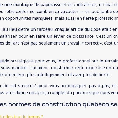
 une montagne de paperasse et de contraintes, un mal néce
pour être conforme, combien ça va coûter — en oubliant tro
 en opportunités manquées, mais aussi en fierté professionn
, au lieu d’être un fardeau, chaque article du Code était 
 maîtriser pour en faire un levier de croissance. C’est un 
s de l’art n’est pas seulement un travail « correct », c’est u
 guide stratégique pour vous, le professionnel sur le terra
t vous montrer comment transformer cette expertise en un a
truire mieux, plus intelligemment et avec plus de fierté.
 guide est structuré pour vous accompagner pas à pas, de
sous vous donne un aperçu complet du parcours que nous vo
les normes de construction québécoise
-elles tout le temps ?