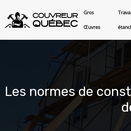
Gros
Trava
Œuvres
étanc
Les normes de constr
d