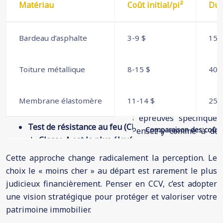
Matériau
Coût initial/pi²
Dur
Bardeau d’asphalte
3-9 $
15-
Toiture métallique
8-15 $
40-
Membrane élastomère
11-14 $
25-
Comparaison des coûts 
Cette approche change radicalement la perception. Le
choix le « moins cher » au départ est rarement le plus
judicieux financièrement. Penser en CCV, c’est adopter
une vision stratégique pour protéger et valoriser votre
patrimoine immobilier.